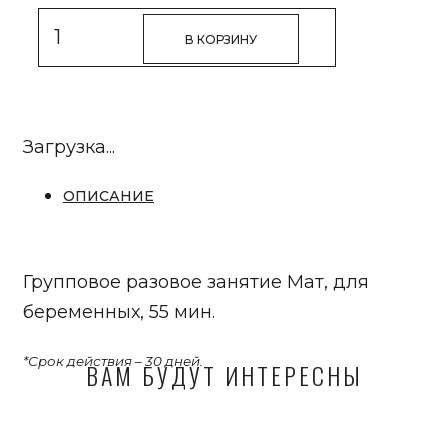
Количество
В КОРЗИНУ
товара
Групповое
разовое
занятие
Загрузка...
Мат,
ОПИСАНИЕ
для
беременных,
55
Групповое разовое занятие Мат, для
мин.
беременных, 55 мин.
*Срок действия – 30 дней.
ВАМ БУДУТ ИНТЕРЕСНЫ